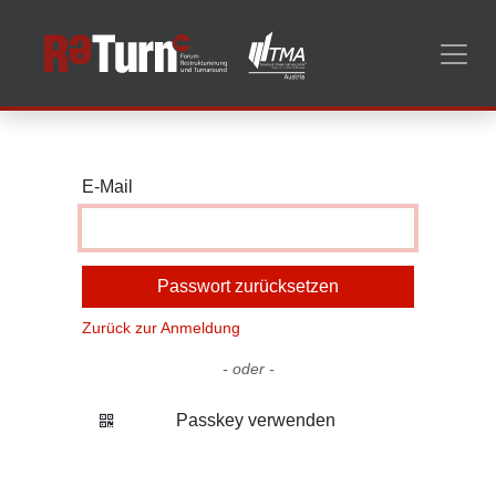
Zum Inhalt springen
E-Mail
Passwort zurücksetzen
Zurück zur Anmeldung
- oder -
Passkey verwenden