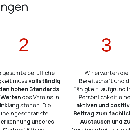
ungen
2
3
e gesamte berufliche
Wir erwarten die
gkeit muss
vollständig
Bereitschaft und d
 den hohen Standards
Fähigkeit, aufgrund I
 Werten
des Vereins in
Persönlichkeit ein
inklang stehen. Die
aktiven und positi
uneingeschränkte
Beitrag zum fachli
erkennung unseres
Austausch und zu
Code of Ethics
Vereinsarbeit
zu leis