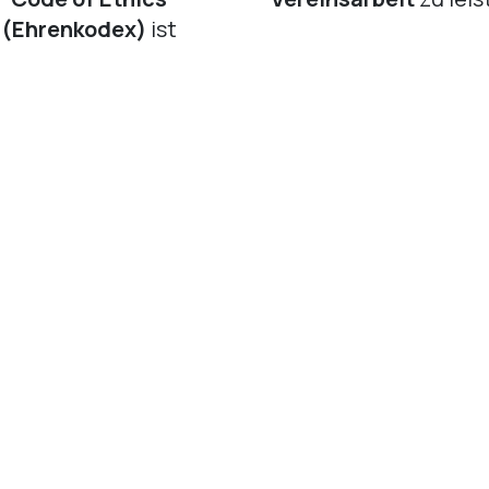
(Ehrenkodex)
ist
verpflichtend.
tgliedsbeitrag beträgt
400,- EUR
ren Beitrittsprozess
kreises
? Starten Sie jetzt Ihre formelle Bewerbung.