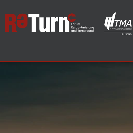
ten
Expertenforum
Mitgliedschaft
Spons