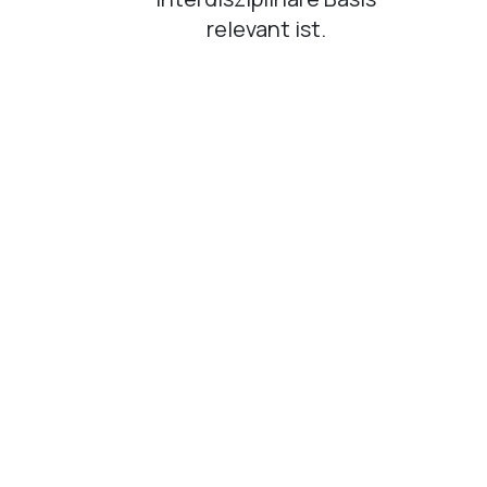
relevant ist.
Jahresbeitrag:
Der obligatorische Mi
🤝
Starten Sie Ih
Sie erfüllen die
Anforderungen des Experten