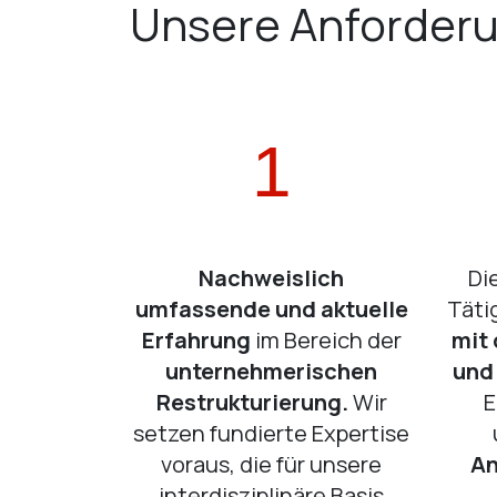
Unsere Anforder
1
Nachweislich
Di
umfassende und aktuelle
Täti
Erfahrung
im Bereich der
mit
unternehmerischen
und
Restrukturierung.
Wir
E
setzen fundierte Expertise
voraus, die für unsere
An
interdisziplinäre Basis