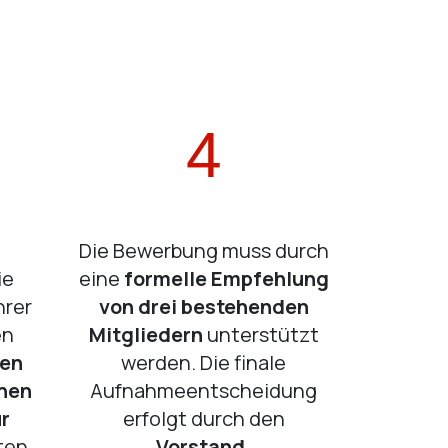
4
Die Bewerbung muss durch
ie
eine
formelle Empfehlung
hrer
von drei bestehenden
en
Mitgliedern
unterstützt
ven
werden. Die finale
chen
Aufnahmeentscheidung
r
erfolgt durch den
ten.
Vorstand.